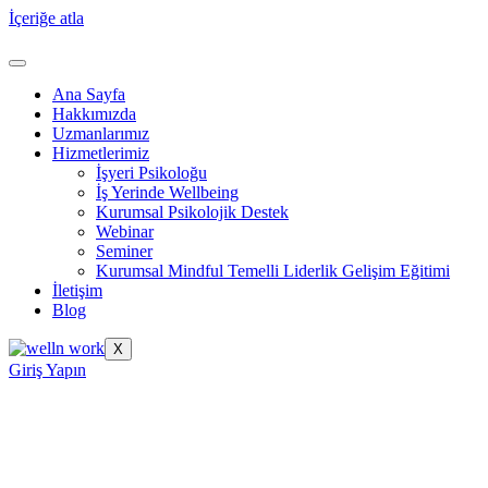
İçeriğe atla
Ana Sayfa
Hakkımızda
Uzmanlarımız
Hizmetlerimiz
İşyeri Psikoloğu
İş Yerinde Wellbeing
Kurumsal Psikolojik Destek
Webinar
Seminer
Kurumsal Mindful Temelli Liderlik Gelişim Eğitimi
İletişim
Blog
X
Giriş Yapın